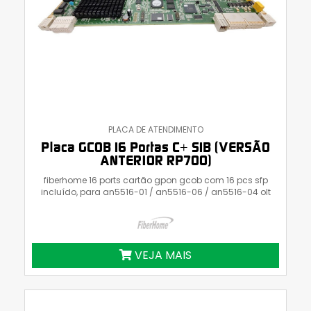
PLACA DE ATENDIMENTO
Placa GCOB 16 Portas C+ S1B (VERSÃO
ANTERIOR RP700)
fiberhome 16 ports cartão gpon gcob com 16 pcs sfp
incluído, para an5516-01 / an5516-06 / an5516-04 olt
VEJA MAIS