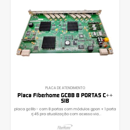
PLACA DE ATENDIMENTO
Placa Fiberhome GC8B 8 PORTAS C++
S1B
placa gc8b - com 8 portas com módulos gpon + 1 porta
rj 45 pra atualização com acesso via
hyperterminal.compatível com todos os modelos de olt
fiberhome