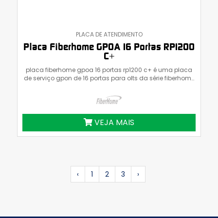
PLACA DE ATENDIMENTO
Placa Fiberhome GPOA 16 Portas RP1200
C+
placa fiberhome gpoa 16 portas rp1200 c+ é uma placa
de serviço gpon de 16 portas para olts da série fiberhome
an6000
VEJA MAIS
‹
1
2
3
›