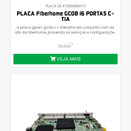
PLACA DE ATENDIMENTO
PLACA Fiberhome GCOB 16 PORTAS C+
T1A
a placa gpon-gc0b c+ trabalha em conjunto com as
olts da fiberhome, provendo os serviços e configurações
previamente feitos na olt. utilizando a razão 1:64, pode
suportar até 1024 clientes conectados.compatível com
as olts da fiberhome: an5116-06b, an5516-06, an5516-
04-ac e an5516-04-dc.
VEJA MAIS