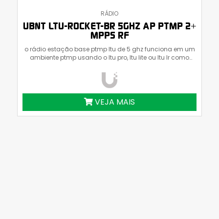
RÁDIO
UBNT LTU-ROCKET-BR 5GHZ AP PTMP 2+
MPPS RF
o rádio estação base ptmp ltu de 5 ghz funciona em um
ambiente ptmp usando o ltu pro, ltu lite ou ltu lr como
clientes.
VEJA MAIS