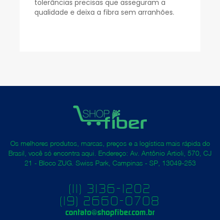
tolerâncias precisas que asseguram a
qualidade e deixa a fibra sem arranhões.
Os melhores produtos, marcas, preços e a logística mais rápida do
Brasil, você só encontra aqui. Endereço: Av. Antônio Artioli, 570, CJ
21 - Bloco ZUG. Swiss Park, Campinas - SP, 13049-253
(11) 3136-1202
(19) 2660-0708
contato@shopfiber.com.br