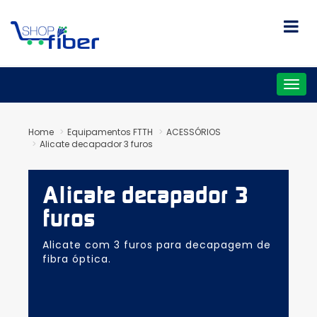
Togg
navig
Home
Equipamentos FTTH
ACESSÓRIOS
Alicate decapador 3 furos
Alicate decapador 3
furos
Alicate com 3 furos para decapagem de
fibra óptica.