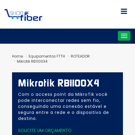
Togg
navig
Home
Equipamentos FTTH
ROTEADOR
Mikrotik RB1100X4
Mikrotik RB1100X4
Com o access point da MikroTik você
pode interconectar redes sem fio,
conseguindo uma conexão estável e
segura entre a rede e o dispositivo de
destino.
SOLICITE UM ORÇAMENTO