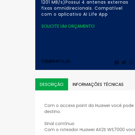
1201 MB/s)Possui 4 antenas externas
fixas omnidirecionais. Compatível
com o aplicativo AI Life App
SOLICITE UM ORÇAMENTO
COMPARTILHE
Compar
Twe
no
Facebo
DESCRIÇÃO
INFORMAÇÕES TÉCNICAS
Com o access point da Huawei você pode i
destino.
Sinal contínuo
Com o roteador Huawei AX2S WS7000 você 