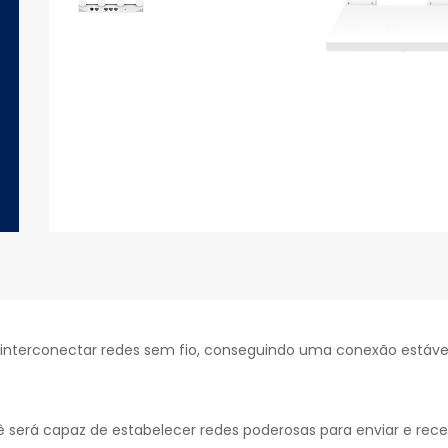
tilhar
etar
Compartilhar
no
ok
WhatsApp
nterconectar redes sem fio, conseguindo uma conexão estável e
será capaz de estabelecer redes poderosas para enviar e rece