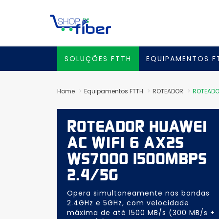
SOLUÇÕES FTTH
EQUIPAMENTOS 
Home
Equipamentos FTTH
ROTEADOR
ROTEADO
ROTEADOR HUAWEI
AC WIFI 6 AX2S
WS7000 1500MBPS
2.4/5G
Opera simultaneamente nas bandas
2.4GHz e 5GHz, com velocidade
máxima de até 1500 MB/s (300 MB/s +