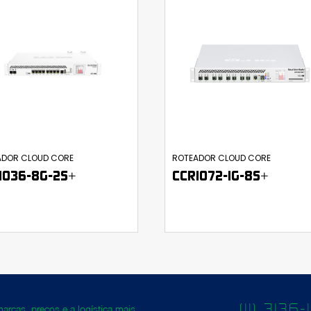
ADOR CLOUD CORE
ROTEADOR CLOUD CORE
1036-8G-2S+
CCR1072-1G-8S+
(11) 3136
rcas, preços e a logística mais