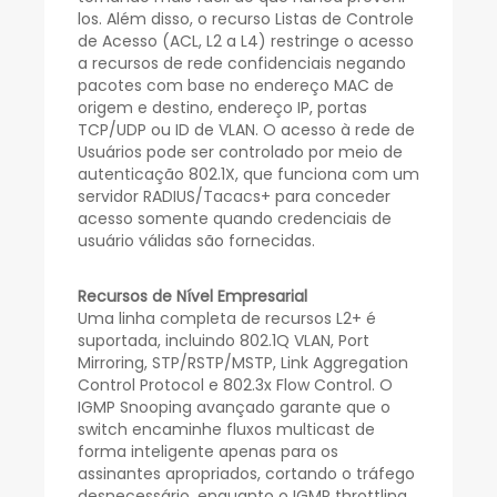
los. Além disso, o recurso Listas de Controle
de Acesso (ACL, L2 a L4) restringe o acesso
a recursos de rede confidenciais negando
pacotes com base no endereço MAC de
origem e destino, endereço IP, portas
TCP/UDP ou ID de VLAN. O acesso à rede de
Usuários pode ser controlado por meio de
autenticação 802.1X, que funciona com um
servidor RADIUS/Tacacs+ para conceder
acesso somente quando credenciais de
usuário válidas são fornecidas.
Recursos de Nível Empresarial
Uma linha completa de recursos L2+ é
suportada, incluindo 802.1Q VLAN, Port
Mirroring, STP/RSTP/MSTP, Link Aggregation
Control Protocol e 802.3x Flow Control. O
IGMP Snooping avançado garante que o
switch encaminhe fluxos multicast de
forma inteligente apenas para os
assinantes apropriados, cortando o tráfego
desnecessário, enquanto o IGMP throttling