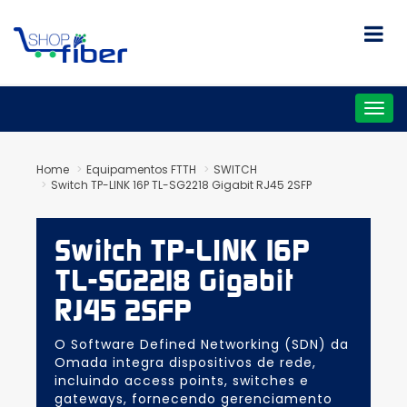
Togg
navig
Home
Equipamentos FTTH
SWITCH
Switch TP-LINK 16P TL-SG2218 Gigabit RJ45 2SFP
Switch TP-LINK 16P
TL-SG2218 Gigabit
RJ45 2SFP
O Software Defined Networking (SDN) da
Omada integra dispositivos de rede,
incluindo access points, switches e
gateways, fornecendo gerenciamento