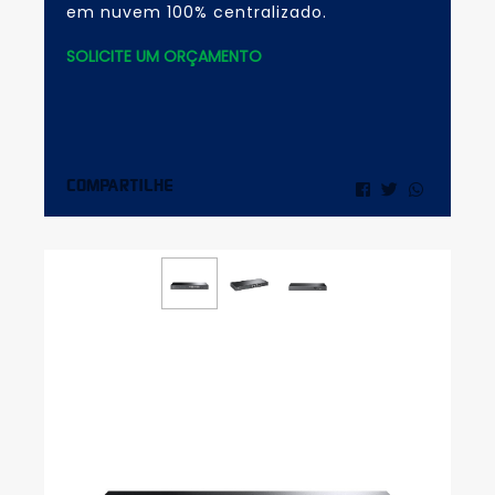
em nuvem 100% centralizado.
SOLICITE UM ORÇAMENTO
COMPARTILHE
Compartilhar
Tweetar
Comparti
no
no
Facebook
WhatsA