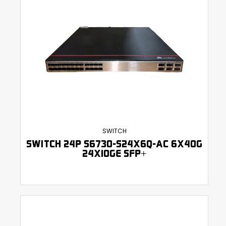
SWITCH
SWITCH 24P S6730-S24X6Q-AC 6X40G
24X10GE SFP+