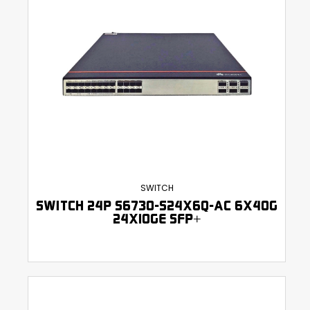
SWITCH
SWITCH 24P S6730-S24X6Q-AC 6X40G
24X10GE SFP+