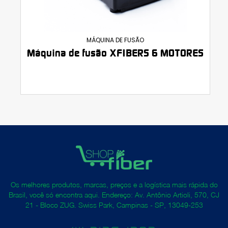
MÁQUINA DE FUSÃO
Máquina de fusão XFIBERS 6 MOTORES
Os melhores produtos, marcas, preços e a logística mais rápida do
Brasil, você só encontra aqui. Endereço: Av. Antônio Artioli, 570, CJ
21 - Bloco ZUG. Swiss Park, Campinas - SP, 13049-253