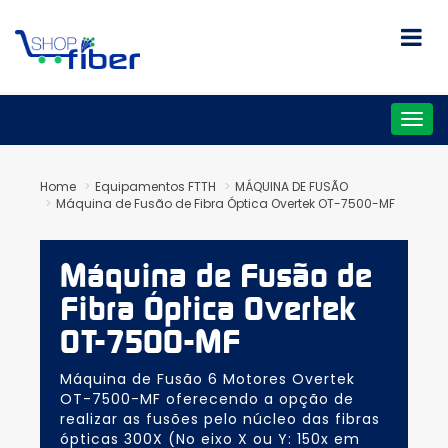
Togg
navig
Home
Equipamentos FTTH
MÁQUINA DE FUSÃO
Máquina de Fusão de Fibra Óptica Overtek OT-7500-MF
Máquina de Fusão de
Fibra Óptica Overtek
OT-7500-MF
Máquina de Fusão 6 Motores Overtek
OT-7500-MF oferecendo a opção de
realizar as fusões pelo núcleo das fibras
ópticas 300X (No eixo X ou Y: 150x em