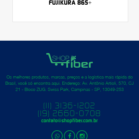
FUJIKURA 86S+
Os melhores produtos, marcas, preços e a logística mais rápida do
Brasil, você só encontra aqui. Endereço: Av. Antônio Artioli, 570, CJ
21 - Bloco ZUG. Swiss Park, Campinas - SP, 13049-253
(11) 3136-1202
(19) 2660-0708
contato@shopfiber.com.br